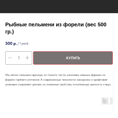
Рыбные пельмени из форели (вес 500
гр.)
500
р.
/
1 pack
КУПИТЬ
Мы лепим пельмени вручную из тонкого теста, начиняем нежным фаршем из
форели горячего копчения. А современные технологии заморозки и крафтовая
упаковка сохраняют для вас их полезные свойства, питательную ценность и вкус.